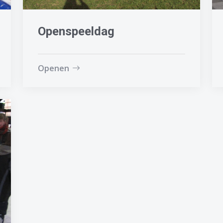
Openspeeldag
Openen