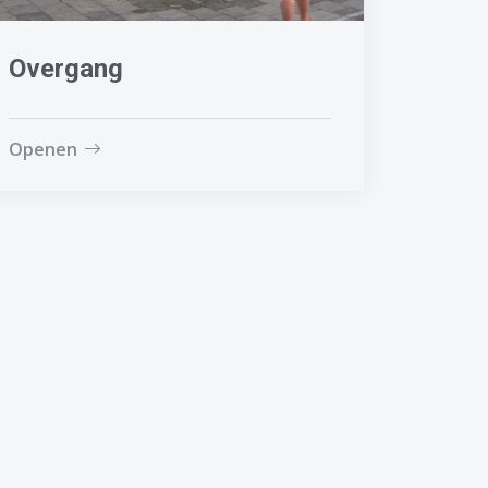
Overgang
Openen