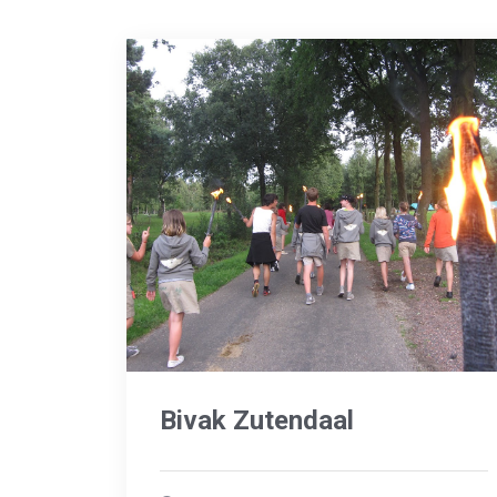
Bivak Zutendaal