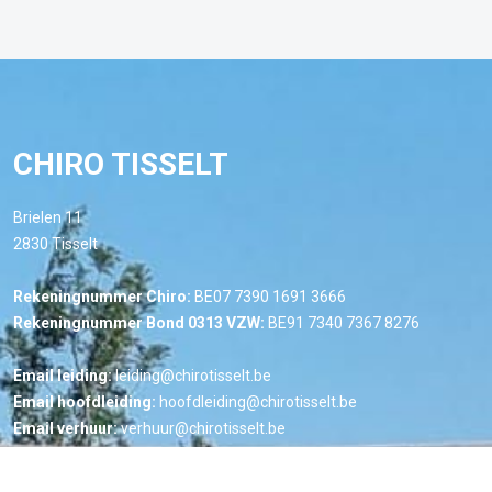
CHIRO TISSELT
Brielen 11
2830 Tisselt
Rekeningnummer Chiro:
BE07 7390 1691 3666
Rekeningnummer Bond 0313 VZW:
BE91 7340 7367 8276
Email leiding:
leiding@chirotisselt.be
Email hoofdleiding:
hoofdleiding@chirotisselt.be
Email verhuur:
verhuur@chirotisselt.be
Email financieel:
financieel@chirotisselt.be
Email VB:
vb@chirotisselt.be