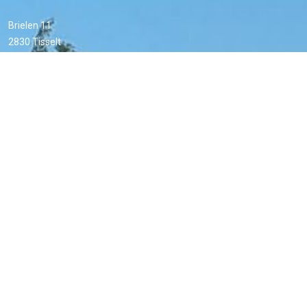
Brielen 11
2830 Tisselt
Rekeningnummer Chiro:
BE07 7390 1691 3666
Rekeningnummer Bond 0313 VZW:
BE91 7340 7367 8276
Email leiding:
leiding@chirotisselt.be
Email hoofdleiding:
hoofdleiding@chirotisselt.be
Email verhuur:
verhuur@chirotisselt.be
Email financieel:
financieel@chirotisselt.be
Email VB:
vb@chirotisselt.be
Email VZW:
B0313@chirotisselt.be
Links
Home